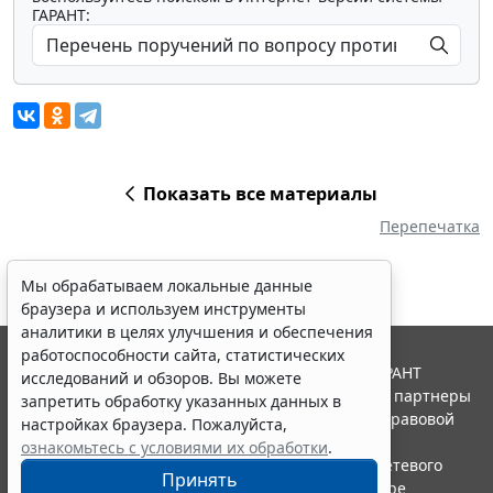
ГАРАНТ:
Показать все материалы
Перепечатка
Мы обрабатываем локальные данные
браузера и используем инструменты
аналитики в целях улучшения и обеспечения
работоспособности сайта, статистических
© ООО "НПП "ГАРАНТ-СЕРВИС", 2026. Система ГАРАНТ
исследований и обзоров. Вы можете
выпускается с 1990 года. Компания "Гарант" и ее партнеры
запретить обработку указанных данных в
являются участниками Российской ассоциации правовой
настройках браузера. Пожалуйста,
информации ГАРАНТ.
ознакомьтесь с условиями их обработки
.
Портал ГАРАНТ.РУ зарегистрирован в качестве сетевого
Принять
издания Федеральной службой по надзору в сфере