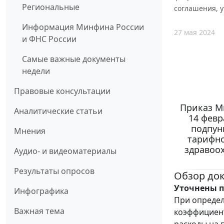
Региональные
соглашения, 
Информация Минфина России
27 мая 2024
и ФНС России
Самые важные документы
недели
Правовые консультации
Приказ М
Аналитические статьи
14 февр
подпун
Мнения
тарифно
здравоох
Аудио- и видеоматериалы
Результаты опросов
Обзор до
Уточнены п
Инфографика
При определ
Важная тема
коэффициент