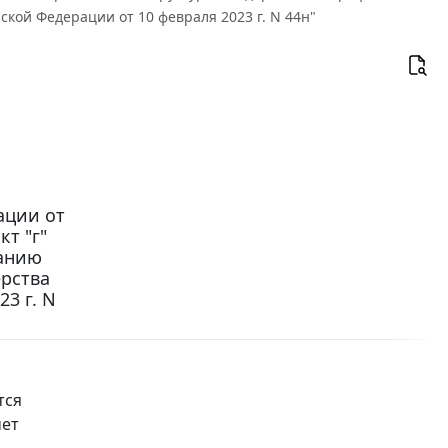
ой Федерации от 10 февраля 2023 г. N 44н"
ации от
кт "г"
жанию
рства
3 г. N
тся
чет