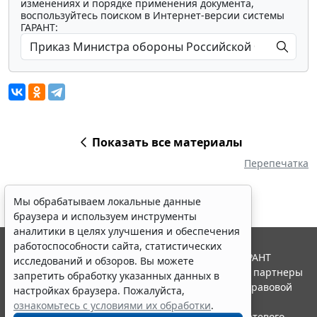
изменениях и порядке применения документа,
воспользуйтесь поиском в Интернет-версии системы
ГАРАНТ:
Показать все материалы
Перепечатка
Мы обрабатываем локальные данные
браузера и используем инструменты
аналитики в целях улучшения и обеспечения
работоспособности сайта, статистических
© ООО "НПП "ГАРАНТ-СЕРВИС", 2026. Система ГАРАНТ
исследований и обзоров. Вы можете
выпускается с 1990 года. Компания "Гарант" и ее партнеры
запретить обработку указанных данных в
являются участниками Российской ассоциации правовой
настройках браузера. Пожалуйста,
информации ГАРАНТ.
ознакомьтесь с условиями их обработки
.
Портал ГАРАНТ.РУ зарегистрирован в качестве сетевого