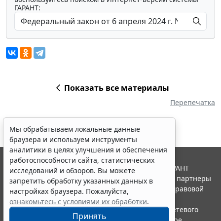
ГАРАНТ:
Показать все материалы
Перепечатка
Мы обрабатываем локальные данные
браузера и используем инструменты
аналитики в целях улучшения и обеспечения
работоспособности сайта, статистических
© ООО "НПП "ГАРАНТ-СЕРВИС", 2026. Система ГАРАНТ
исследований и обзоров. Вы можете
выпускается с 1990 года. Компания "Гарант" и ее партнеры
запретить обработку указанных данных в
являются участниками Российской ассоциации правовой
настройках браузера. Пожалуйста,
информации ГАРАНТ.
ознакомьтесь с условиями их обработки
.
Портал ГАРАНТ.РУ зарегистрирован в качестве сетевого
Принять
издания Федеральной службой по надзору в сфере