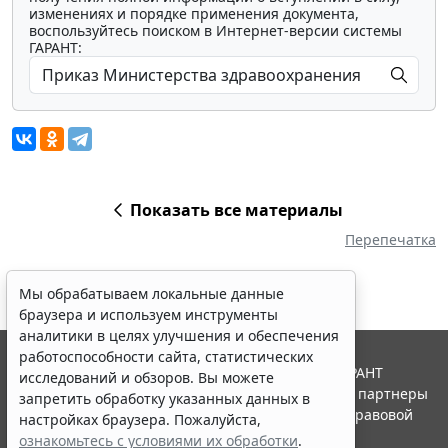
изменениях и порядке применения документа,
воспользуйтесь поиском в Интернет-версии системы
ГАРАНТ:
Показать все материалы
Перепечатка
Мы обрабатываем локальные данные
браузера и используем инструменты
аналитики в целях улучшения и обеспечения
работоспособности сайта, статистических
© ООО "НПП "ГАРАНТ-СЕРВИС", 2026. Система ГАРАНТ
исследований и обзоров. Вы можете
выпускается с 1990 года. Компания "Гарант" и ее партнеры
запретить обработку указанных данных в
являются участниками Российской ассоциации правовой
настройках браузера. Пожалуйста,
информации ГАРАНТ.
ознакомьтесь с условиями их обработки
.