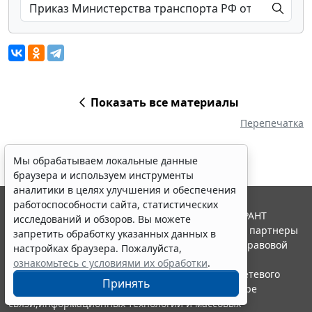
Показать все материалы
Перепечатка
Мы обрабатываем локальные данные
браузера и используем инструменты
аналитики в целях улучшения и обеспечения
работоспособности сайта, статистических
© ООО "НПП "ГАРАНТ-СЕРВИС", 2026. Система ГАРАНТ
исследований и обзоров. Вы можете
выпускается с 1990 года. Компания "Гарант" и ее партнеры
запретить обработку указанных данных в
являются участниками Российской ассоциации правовой
настройках браузера. Пожалуйста,
информации ГАРАНТ.
ознакомьтесь с условиями их обработки
.
Портал ГАРАНТ.РУ зарегистрирован в качестве сетевого
Принять
издания Федеральной службой по надзору в сфере
связи,информационных технологий и массовых