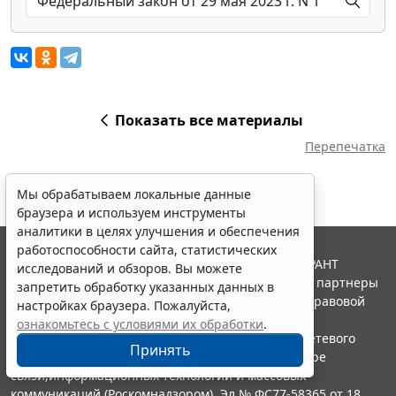
Показать все материалы
Перепечатка
Мы обрабатываем локальные данные
браузера и используем инструменты
аналитики в целях улучшения и обеспечения
работоспособности сайта, статистических
© ООО "НПП "ГАРАНТ-СЕРВИС", 2026. Система ГАРАНТ
исследований и обзоров. Вы можете
выпускается с 1990 года. Компания "Гарант" и ее партнеры
запретить обработку указанных данных в
являются участниками Российской ассоциации правовой
настройках браузера. Пожалуйста,
информации ГАРАНТ.
ознакомьтесь с условиями их обработки
.
Портал ГАРАНТ.РУ зарегистрирован в качестве сетевого
Принять
издания Федеральной службой по надзору в сфере
связи,информационных технологий и массовых
коммуникаций (Роскомнадзором), Эл № ФС77-58365 от 18