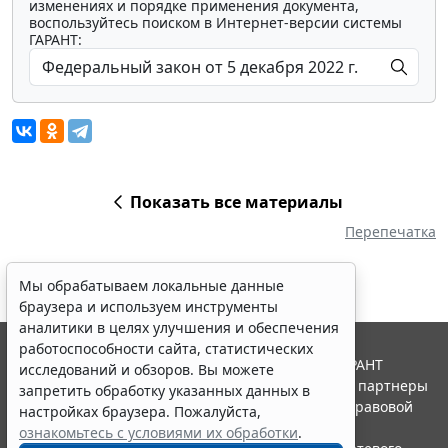
изменениях и порядке применения документа,
воспользуйтесь поиском в Интернет-версии системы
ГАРАНТ:
Показать все материалы
Перепечатка
Мы обрабатываем локальные данные
браузера и используем инструменты
аналитики в целях улучшения и обеспечения
работоспособности сайта, статистических
© ООО "НПП "ГАРАНТ-СЕРВИС", 2026. Система ГАРАНТ
исследований и обзоров. Вы можете
выпускается с 1990 года. Компания "Гарант" и ее партнеры
запретить обработку указанных данных в
являются участниками Российской ассоциации правовой
настройках браузера. Пожалуйста,
информации ГАРАНТ.
ознакомьтесь с условиями их обработки
.