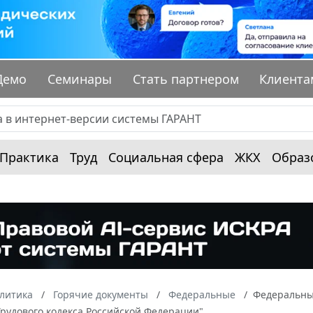
Демо
Семинары
Стать партнером
Клиента
Практика
Труд
Социальная сфера
ЖКХ
Образ
алитика
Горячие документы
Федеральные
Федеральный
Трудового кодекса Российской Федерации"