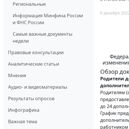
Региональные
6 декабря 202
Информация Минфина России
и ФНС России
Самые важные документы
недели
Правовые консультации
Федерал
изменения
Аналитические статьи
Обзор до
Мнения
Родители д
дополнител
Аудио- и видеоматериалы
Родителям (
Результаты опросов
предоставле
до 24 допол
Инфографика
График пред
дополнитель
Важная тема
работником 