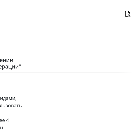
сении
ерации"
4
лидами,
ользовать
ее 4
ан