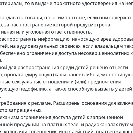
атериалы, то в выдаче прокатного удостоверения на не
родавать товары, в т. ч. импортные, если они содержат
 за распространение которой предусмотрена
ивная или уголовная ответственность.
аспространять информацию, наносящую вред здоровью
тей, на аудиовизуальных сервисах, если владельцем так
обеспечено ограничение доступа несовершеннолетних к
.
ой для распространения среди детей решено отнести
, пропагандирующую (как и ранее) либо демонстриру
ные сексуальные отношения и (или) предпочтения,
ующую педофилию, а также способную вызвать у детей
.
ребования к рекламе. Расширены основания для включ
естр запрещенных.
еханизм ограничения доступа детей к запрещенной
ной продукции на платных теле- и радиоканалах путем
я кодов или совершения иных действий, подтверждающ