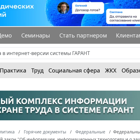
Демо
Семинары
Стать партнером
Клиента
Практика
Труд
Социальная сфера
ЖКХ
Образ
алитика
Горячие документы
Федеральные
Федеральный
й закон "Об информации, информационных технологиях и о за