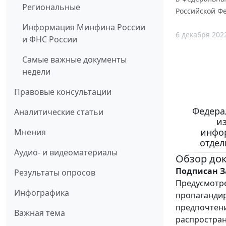
Региональные
Российской Ф
Информация Минфина России
6 декабря 202
и ФНС России
Самые важные документы
недели
Правовые консультации
Федерал
Аналитические статьи
и
инфо
Мнения
отдел
Аудио- и видеоматериалы
Обзор до
Подписан З
Результаты опросов
Предусмотре
Инфографика
пропагандир
предпочтени
Важная тема
распростран