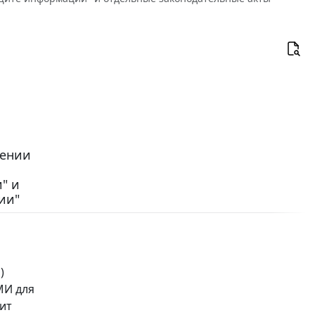
сении
" и
ии"
)
МИ для
ит