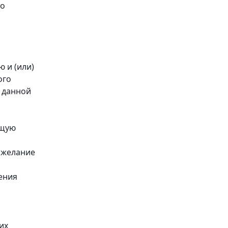
го
 и (или)
ого
 данной
ющую
 желание
ения
их