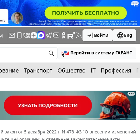
м
Войти
Eng
Перейти в систему ГАРАНТ
ование
Транспорт
Общество
IT
Профессия
П
 закон от 5 декабря 2022 г. N 478-ФЗ "О внесении изменений
щите информации" и отдельные законодательные акты