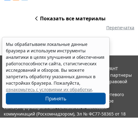
Показать все материалы
Перепечатка
Мы обрабатываем локальные данные
браузера и используем инструменты
аналитики в целях улучшения и обеспечения
работоспособности сайта, статистических
© ООО "НПП "ГАРАНТ-СЕРВИС", 2026. Система ГАРАНТ
исследований и обзоров. Вы можете
выпускается с 1990 года. Компания "Гарант" и ее партнеры
запретить обработку указанных данных в
являются участниками Российской ассоциации правовой
настройках браузера. Пожалуйста,
информации ГАРАНТ.
ознакомьтесь с условиями их обработки
.
Портал ГАРАНТ.РУ зарегистрирован в качестве сетевого
Принять
издания Федеральной службой по надзору в сфере
связи,информационных технологий и массовых
коммуникаций (Роскомнадзором), Эл № ФС77-58365 от 18
июня 2014 года.
16+