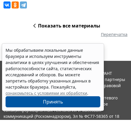
Показать все материалы
Перепечатка
Мы обрабатываем локальные данные
браузера и используем инструменты
аналитики в целях улучшения и обеспечения
работоспособности сайта, статистических
© ООО "НПП "ГАРАНТ-СЕРВИС", 2026. Система ГАРАНТ
исследований и обзоров. Вы можете
выпускается с 1990 года. Компания "Гарант" и ее партнеры
запретить обработку указанных данных в
являются участниками Российской ассоциации правовой
настройках браузера. Пожалуйста,
информации ГАРАНТ.
ознакомьтесь с условиями их обработки
.
Портал ГАРАНТ.РУ зарегистрирован в качестве сетевого
Принять
издания Федеральной службой по надзору в сфере
связи,информационных технологий и массовых
коммуникаций (Роскомнадзором), Эл № ФС77-58365 от 18
июня 2014 года.