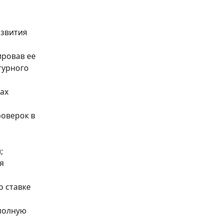
азвития
ировав ее
турного
ках
роверок в
;
я
о ставке
 полную