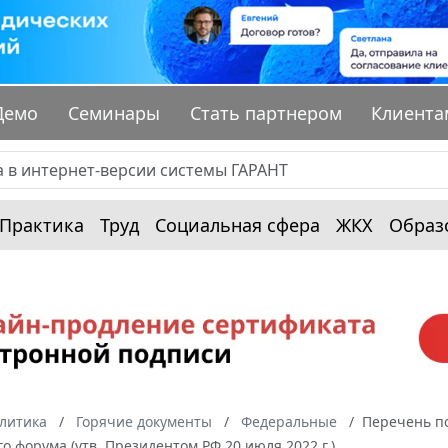
Демо
Семинары
Стать партнером
Клиента
Практика
Труд
Социальная сфера
ЖКХ
Образ
алитика
Горячие документы
Федеральные
Перечень по
о форума (утв. Президентом РФ 20 июля 2022 г.)