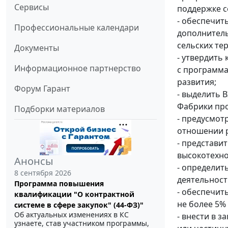
Сервисы
поддержке с
- обеспечит
Профессиональные календари
дополнитель
сельских те
Документы
- утвердить
Информационное партнерство
с программа
развития;
Форум Гарант
- выделить В
Фабрики пр
Подборки материалов
- предусмот
отношении р
- представи
высокотехно
Анонсы
- определит
8 сентября 2026
деятельност
Программа повышения
- обеспечит
квалификации "О контрактной
не более 5%
системе в сфере закупок" (44-ФЗ)"
Об актуальных изменениях в КС
- внести в 
узнаете, став участником программы,