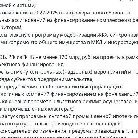
емей с детьми;
ь выделение в 2022-2025 гг. из федерального бюджета
ных ассигнований на финансирование комплексного р
рриторий;
 комплексную программу модернизации ЖКХ, синхрониз
ми капремонта общего имущества в МКД и инфраструк
ЭБ. РФ из ФНБ не менее 120 млрд руб. на проекты в рам
оектного финансирования;
реть отмену контрольных (надзорных) мероприятий и п
яда субъектов предпринимательства;
ть предложения по обеспечению быстрорастущих
логичных компаний финансированием на фоне санкций
ь ключевые параметры льготного режима осуществлени
и в промышленных кластерах;
ь запуск программы льготной промышленной ипотеки п
 на покупку готовых производственных площадей;
законодательство изменения, предусматривающие в т. ч.