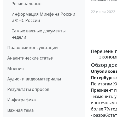
Региональные
22 июля 2022
Информация Минфина России
и ФНС России
Самые важные документы
недели
Правовые консультации
Перечень 
экономи
Аналитические статьи
Обзор до
Мнения
Опубликова
Петербургс
Аудио- и видеоматериалы
По итогам X
Результаты опросов
Президент по
- изменить 
Инфографика
ипотечным к
более 7% го
Важная тема
- разработа