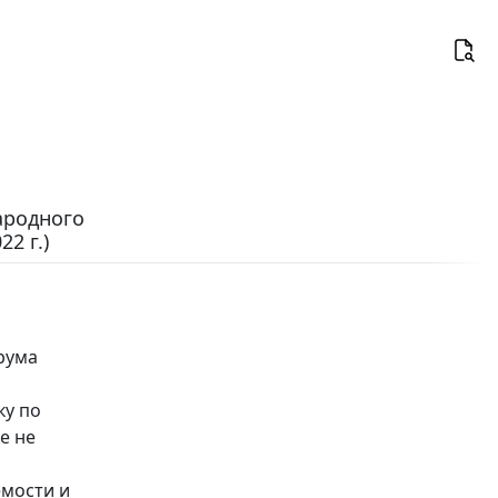
ародного
2 г.)
рума
ку по
е не
емости и