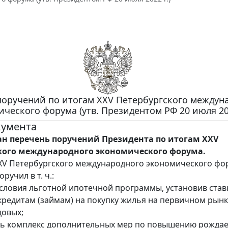
поручений по итогам XXV Петербургского междун
ческого форума (утв. Президентом РФ 20 июля 202
кумента
н перечень поручений Президента по итогам XXV
кого международного экономического форума.
XV Петербургского международного экономического фо
ручил в т. ч.:
условия льготной ипотечной программы, установив став
редитам (займам) на покупку жилья на первичном рынк
довых;
ть комплекс дополнительных мер по повышению рожда