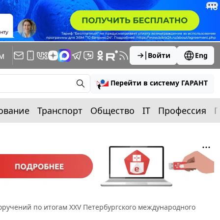
м
Войти
Eng
Перейти в систему ГАРАНТ
ование
Транспорт
Общество
IT
Профессия
П
ручений по итогам XXV Петербургского международного