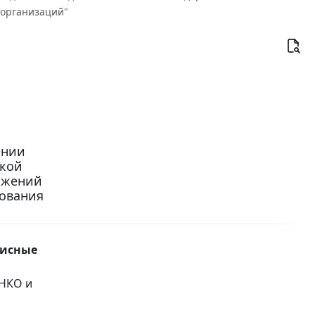
 организаций"
ении
ской
ожений
зования
зисные
 НКО и