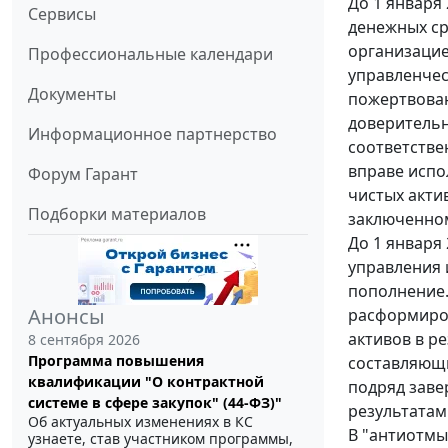
До 1 января
Сервисы
денежных ср
организацие
Профессиональные календари
управленчес
Документы
пожертвован
доверительн
Информационное партнерство
соответстве
вправе испо
Форум Гарант
чистых акти
Подборки материалов
заключенном
До 1 января
управления 
пополнение.
Анонсы
расформиров
активов в р
8 сентября 2026
Программа повышения
составляющи
квалификации "О контрактной
подряд заве
системе в сфере закупок" (44-ФЗ)"
результатам
Об актуальных изменениях в КС
В "антиотмы
узнаете, став участником программы,