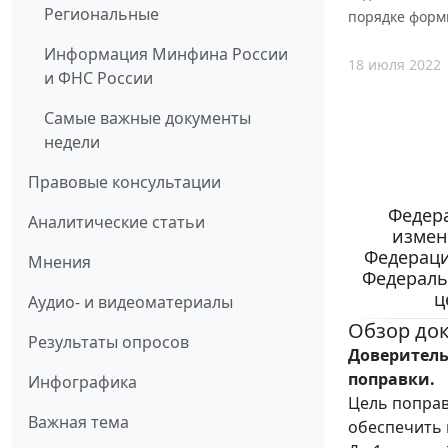
Региональные
порядке форм
Информация Минфина России
18 июля 2022
и ФНС России
Самые важные документы
недели
Правовые консультации
Федера
Аналитические статьи
измен
Федераци
Мнения
Федераль
ц
Аудио- и видеоматериалы
Обзор до
Результаты опросов
Доверитель
поправки.
Инфографика
Цель поправ
Важная тема
обеспечить 