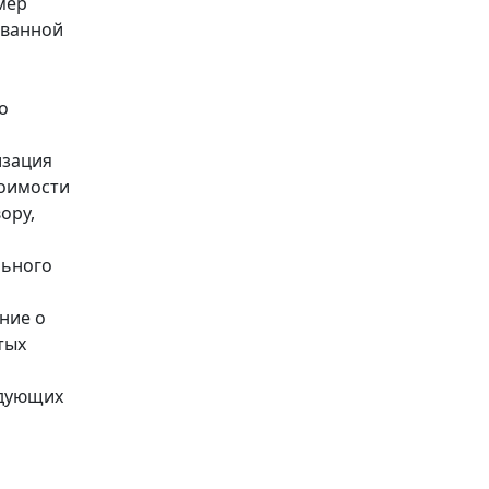
мер
ованной
о
изация
тоимости
ору,
льного
ние о
тых
едующих