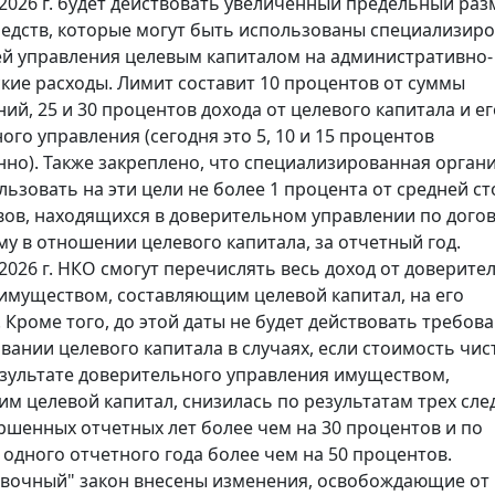
 2026 г. будет действовать увеличенный предельный раз
едств, которые могут быть использованы специализир
й управления целевым капиталом на административно-
кие расходы. Лимит составит 10 процентов от суммы
ий, 25 и 30 процентов дохода от целевого капитала и ег
ого управления (сегодня это 5, 10 и 15 процентов
нно). Также закреплено, что специализированная орган
льзовать на эти цели не более 1 процента от средней с
вов, находящихся в доверительном управлении по догов
у в отношении целевого капитала, за отчетный год.
 2026 г. НКО смогут перечислять весь доход от доверите
имуществом, составляющим целевой капитал, на его
 Кроме того, до этой даты не будет действовать требова
ании целевого капитала в случаях, если стоимость чис
езультате доверительного управления имуществом,
м целевой капитал, снизилась по результатам трех сл
ршенных отчетных лет более чем на 30 процентов и по
 одного отчетного года более чем на 50 процентов.
вочный" закон внесены изменения, освобождающие от