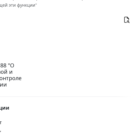
щей эти функции"
88 "О
вой и
контроле
ции
кции
т
,