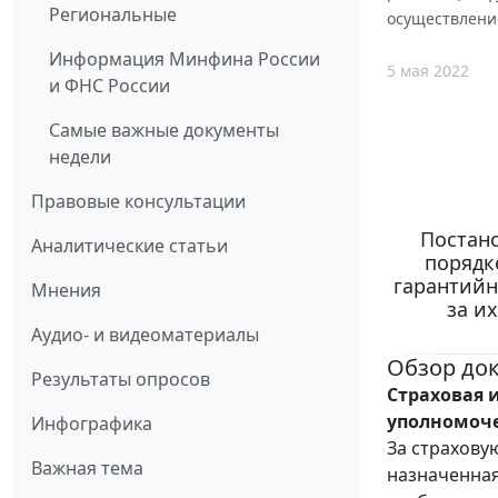
Региональные
осуществлени
Информация Минфина России
5 мая 2022
и ФНС России
Самые важные документы
недели
Правовые консультации
Постано
Аналитические статьи
порядк
гарантийн
Мнения
за и
Аудио- и видеоматериалы
Обзор до
Результаты опросов
Страховая 
уполномоче
Инфографика
За страхову
Важная тема
назначенная