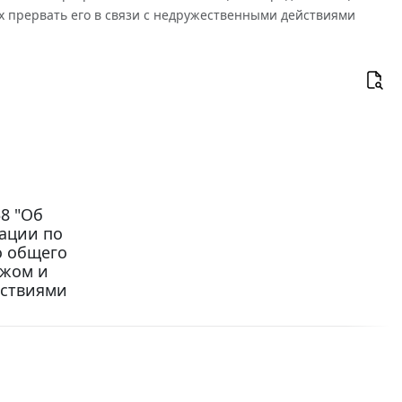
 прервать его в связи с недружественными действиями
38 "Об
тации по
о общего
ежом и
йствиями