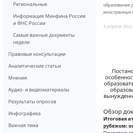
Региональные
образования 
иностранных г
Информация Минфина России
и ФНС России
4 апреля 2022
Самые важные документы
недели
Правовые консультации
Аналитические статьи
Постано
особеннос
Мнения
образоват
образов
Аудио- и видеоматериалы
вынужденн
Результаты опросов
Обзор до
Инфографика
Итоговая а
Важная тема
рубежом: о