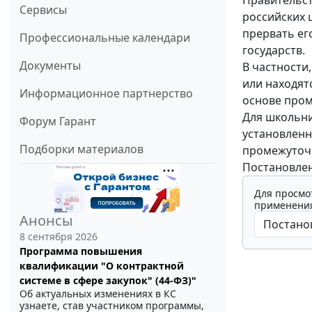
Правительст
Сервисы
российских 
прервать ег
Профессиональные календари
государств.
Документы
В частности
или находят
Информационное партнерство
основе пром
Для школьни
Форум Гарант
установленн
Подборки материалов
промежуточн
Постановлен
Для просмо
применения
Анонсы
8 сентября 2026
Программа повышения
квалификации "О контрактной
системе в сфере закупок" (44-ФЗ)"
Об актуальных изменениях в КС
узнаете, став участником программы,