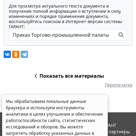
Для просмотра актуального текста документа и
получения полной информации о вступлении в силу,
изменениях и порядке применения документа,
воспользуйтесь поиском в Интернет-версии системы
ГАРАНТ:
Показать все материалы
Перепечатка
Мы обрабатываем локальные данные
браузера и используем инструменты
аналитики в целях улучшения и обеспечения
работоспособности сайта, статистических
© ООО "НПП "ГАРАНТ-СЕРВИС", 2026. Система ГАРАНТ
исследований и обзоров. Вы можете
выпускается с 1990 года. Компания "Гарант" и ее партнеры
запретить обработку указанных данных в