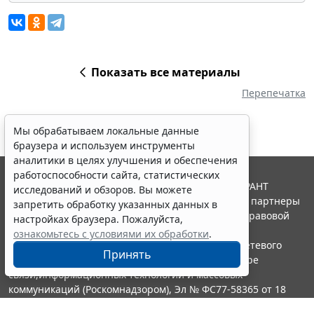
Показать все материалы
Перепечатка
Мы обрабатываем локальные данные
браузера и используем инструменты
аналитики в целях улучшения и обеспечения
работоспособности сайта, статистических
© ООО "НПП "ГАРАНТ-СЕРВИС", 2026. Система ГАРАНТ
исследований и обзоров. Вы можете
выпускается с 1990 года. Компания "Гарант" и ее партнеры
запретить обработку указанных данных в
являются участниками Российской ассоциации правовой
настройках браузера. Пожалуйста,
информации ГАРАНТ.
ознакомьтесь с условиями их обработки
.
Портал ГАРАНТ.РУ зарегистрирован в качестве сетевого
Принять
издания Федеральной службой по надзору в сфере
связи,информационных технологий и массовых
коммуникаций (Роскомнадзором), Эл № ФС77-58365 от 18
июня 2014 года.