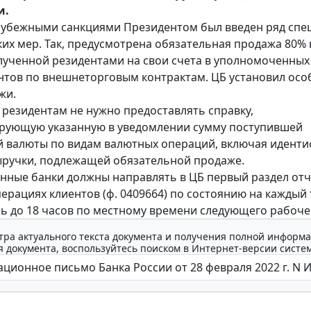
и.
арубежными санкциями Президентом был введен ряд сп
их мер. Так, предусмотрена обязательная продажа 80%
лученной резидентами на свои счета в уполномоченных
нтов по внешнеторговым контрактам. ЦБ установил осо
жи.
, резидентам не нужно предоставлять справку,
рующую указанную в уведомлении сумму поступившей
 валюты по видам валютных операций, включая идент
ручки, подлежащей обязательной продаже.
ные банки должны направлять в ЦБ первый раздел отч
ерациях клиентов (ф. 0409664) по состоянию на каждый
ь до 18 часов по местному времени следующего рабочег
тра актуального текста документа и получения полной информа
 документа, воспользуйтесь поиском в Интернет-версии систе