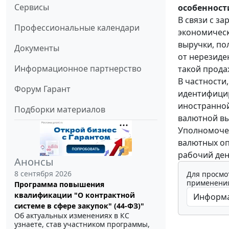
Сервисы
особенност
В связи с з
Профессиональные календари
экономическ
выручки, по
Документы
от нерезиде
Информационное партнерство
такой прода
В частности
Форум Гарант
идентифици
иностранной
Подборки материалов
валютной вы
Уполномочен
валютных оп
рабочий ден
Анонсы
8 сентября 2026
Для просмо
применения
Программа повышения
квалификации "О контрактной
системе в сфере закупок" (44-ФЗ)"
Об актуальных изменениях в КС
узнаете, став участником программы,