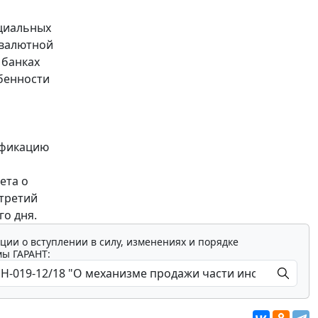
ециальных
 валютной
 банках
бенности
ификацию
ета о
 третий
о дня.
ции о вступлении в силу, изменениях и порядке
мы ГАРАНТ: