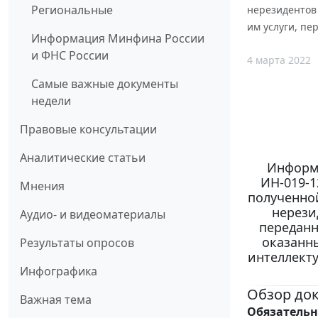
Региональные
нерезидентов
им услуги, п
Информация Минфина России
и ФНС России
4 марта 2022
Самые важные документы
недели
Правовые консультации
Аналитические статьи
Информа
ИН-019-1
Мнения
полученной
нерези
Аудио- и видеоматериалы
переданн
оказанн
Результаты опросов
интеллекту
Инфографика
Обзор до
Важная тема
Обязательн