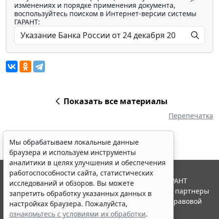
изменениях и порядке применения документа,
воспользуйтесь поиском в Интернет-версии системы
ГАРАНТ:
Показать все материалы
Перепечатка
Мы обрабатываем локальные данные
браузера и используем инструменты
аналитики в целях улучшения и обеспечения
работоспособности сайта, статистических
© ООО "НПП "ГАРАНТ-СЕРВИС", 2026. Система ГАРАНТ
исследований и обзоров. Вы можете
выпускается с 1990 года. Компания "Гарант" и ее партнеры
запретить обработку указанных данных в
являются участниками Российской ассоциации правовой
настройках браузера. Пожалуйста,
информации ГАРАНТ.
ознакомьтесь с условиями их обработки
.