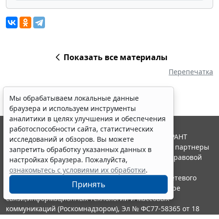
Показать все материалы
Перепечатка
Мы обрабатываем локальные данные
браузера и используем инструменты
аналитики в целях улучшения и обеспечения
работоспособности сайта, статистических
© ООО "НПП "ГАРАНТ-СЕРВИС", 2026. Система ГАРАНТ
исследований и обзоров. Вы можете
выпускается с 1990 года. Компания "Гарант" и ее партнеры
запретить обработку указанных данных в
являются участниками Российской ассоциации правовой
настройках браузера. Пожалуйста,
информации ГАРАНТ.
ознакомьтесь с условиями их обработки
.
Портал ГАРАНТ.РУ зарегистрирован в качестве сетевого
Принять
издания Федеральной службой по надзору в сфере
связи,информационных технологий и массовых
коммуникаций (Роскомнадзором), Эл № ФС77-58365 от 18
июня 2014 года.