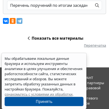
Показать все материалы
Перепечатка
Мы обрабатываем локальные данные
браузера и используем инструменты
аналитики в целях улучшения и обеспечения
работоспособности сайта, статистических
© ООО "НПП "ГАРАНТ-СЕРВИС", 2026. Система ГАРАНТ
исследований и обзоров. Вы можете
выпускается с 1990 года. Компания "Гарант" и ее партнеры
запретить обработку указанных данных в
являются участниками Российской ассоциации правовой
настройках браузера. Пожалуйста,
информации ГАРАНТ.
ознакомьтесь с условиями их обработки
.
Портал ГАРАНТ.РУ зарегистрирован в качестве сетевого
Принять
издания Федеральной службой по надзору в сфере
связи,информационных технологий и массовых