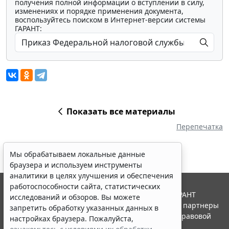
получения полной информации о вступлении в силу,
изменениях и порядке применения документа,
воспользуйтесь поиском в Интернет-версии системы
ГАРАНТ:
Показать все материалы
Перепечатка
Мы обрабатываем локальные данные
браузера и используем инструменты
аналитики в целях улучшения и обеспечения
работоспособности сайта, статистических
© ООО "НПП "ГАРАНТ-СЕРВИС", 2026. Система ГАРАНТ
исследований и обзоров. Вы можете
выпускается с 1990 года. Компания "Гарант" и ее партнеры
запретить обработку указанных данных в
являются участниками Российской ассоциации правовой
настройках браузера. Пожалуйста,
информации ГАРАНТ.