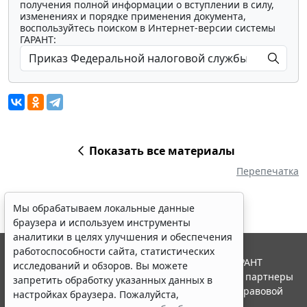
получения полной информации о вступлении в силу,
изменениях и порядке применения документа,
воспользуйтесь поиском в Интернет-версии системы
ГАРАНТ:
Показать все материалы
Перепечатка
Мы обрабатываем локальные данные
браузера и используем инструменты
аналитики в целях улучшения и обеспечения
работоспособности сайта, статистических
© ООО "НПП "ГАРАНТ-СЕРВИС", 2026. Система ГАРАНТ
исследований и обзоров. Вы можете
выпускается с 1990 года. Компания "Гарант" и ее партнеры
запретить обработку указанных данных в
являются участниками Российской ассоциации правовой
настройках браузера. Пожалуйста,
информации ГАРАНТ.