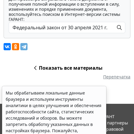
получения полной информации о вступлении в силу,
изменениях и порядке применения документа,
воспользуйтесь поиском в Интернет-версии системы
ГАРАНТ:
Показать все материалы
Перепечатка
Мы обрабатываем локальные данные
браузера и используем инструменты
аналитики в целях улучшения и обеспечения
работоспособности сайта, статистических
© ООО "НПП "ГАРАНТ-СЕРВИС", 2026. Система ГАРАНТ
исследований и обзоров. Вы можете
выпускается с 1990 года. Компания "Гарант" и ее партнеры
запретить обработку указанных данных в
являются участниками Российской ассоциации правовой
настройках браузера. Пожалуйста,