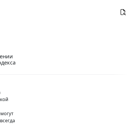
сении
одекса
а
ской
 могут
 всегда