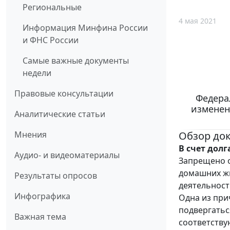
Региональные
4 мая 2021
Информация Минфина России
и ФНС России
Самые важные документы
недели
Правовые консультации
Федерал
изменен
Аналитические статьи
Обзор до
Мнения
В счет дол
Аудио- и видеоматериалы
Запрещено 
домашних жи
Результаты опросов
деятельност
Инфографика
Одна из при
подвергатьс
Важная тема
соответству