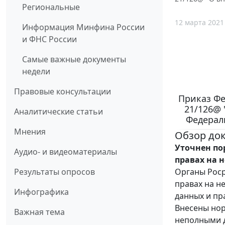
Региональные
12 марта 2021
Информация Минфина России
и ФНС России
Самые важные документы
недели
Правовые консультации
Приказ Фе
21/126@ 
Аналитические статьи
Федерал
Мнения
Обзор до
Уточнен по
Аудио- и видеоматериалы
правах на 
Органы Роср
Результаты опросов
правах на н
Инфографика
данных и пр
Внесены нор
Важная тема
неполными д