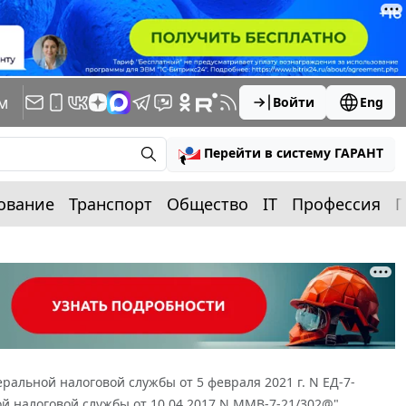
м
Войти
Eng
Перейти в систему ГАРАНТ
ование
Транспорт
Общество
IT
Профессия
П
ральной налоговой службы от 5 февраля 2021 г. N ЕД-7-
й налоговой службы от 10.04.2017 N ММВ-7-21/302@"