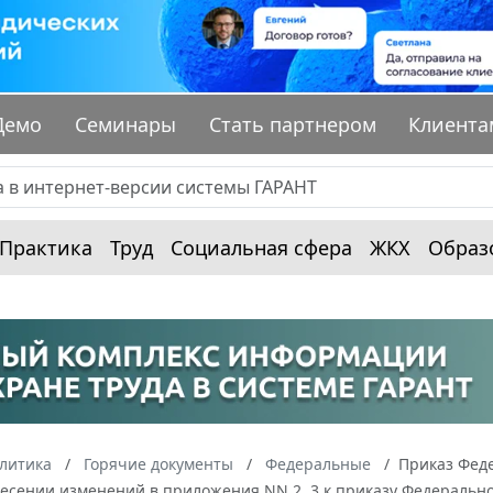
Демо
Семинары
Стать партнером
Клиента
Практика
Труд
Социальная сфера
ЖКХ
Образ
алитика
Горячие документы
Федеральные
Приказ Феде
есении изменений в приложения NN 2, 3 к приказу Федерально