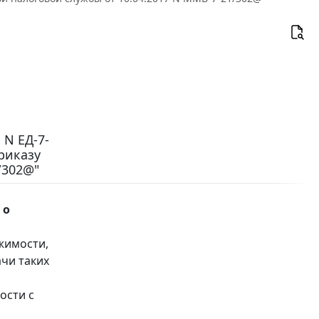
 N ЕД-7-
риказу
/302@"
 о
жимости,
ачи таких
ости с