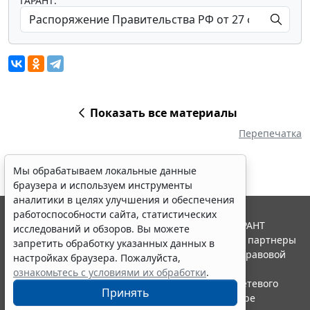
ГАРАНТ:
Показать все материалы
Перепечатка
Мы обрабатываем локальные данные
браузера и используем инструменты
аналитики в целях улучшения и обеспечения
работоспособности сайта, статистических
© ООО "НПП "ГАРАНТ-СЕРВИС", 2026. Система ГАРАНТ
исследований и обзоров. Вы можете
выпускается с 1990 года. Компания "Гарант" и ее партнеры
запретить обработку указанных данных в
являются участниками Российской ассоциации правовой
настройках браузера. Пожалуйста,
информации ГАРАНТ.
ознакомьтесь с условиями их обработки
.
Портал ГАРАНТ.РУ зарегистрирован в качестве сетевого
Принять
издания Федеральной службой по надзору в сфере