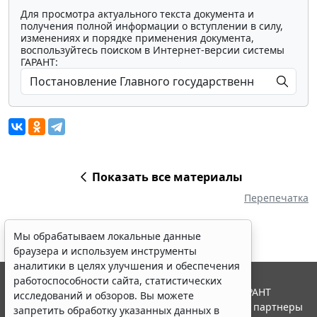
Для просмотра актуального текста документа и
получения полной информации о вступлении в силу,
изменениях и порядке применения документа,
воспользуйтесь поиском в Интернет-версии системы
ГАРАНТ:
Показать все материалы
Перепечатка
Мы обрабатываем локальные данные
браузера и используем инструменты
аналитики в целях улучшения и обеспечения
работоспособности сайта, статистических
© ООО "НПП "ГАРАНТ-СЕРВИС", 2026. Система ГАРАНТ
исследований и обзоров. Вы можете
выпускается с 1990 года. Компания "Гарант" и ее партнеры
запретить обработку указанных данных в