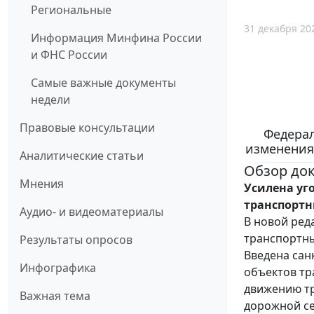
Региональные
31 декабря 20
Информация Минфина России
и ФНС России
Самые важные документы
недели
Правовые консультации
Федерал
изменения
Аналитические статьи
Обзор до
Мнения
Усилена уг
транспортн
Аудио- и видеоматериалы
В новой ред
транспортны
Результаты опросов
Введена сан
Инфографика
объектов тр
движению тр
Важная тема
дорожной се