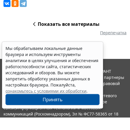
Показать все материалы
Перепечатка
Мы обрабатываем локальные данные
браузера и используем инструменты
аналитики в целях улучшения и обеспечения
работоспособности сайта, статистических
© ООО "НПП "ГАРАНТ-СЕРВИС", 2026. Система ГАРАНТ
исследований и обзоров. Вы можете
выпускается с 1990 года. Компания "Гарант" и ее партнеры
запретить обработку указанных данных в
являются участниками Российской ассоциации правовой
настройках браузера. Пожалуйста,
информации ГАРАНТ.
ознакомьтесь с условиями их обработки
.
Портал ГАРАНТ.РУ зарегистрирован в качестве сетевого
Принять
издания Федеральной службой по надзору в сфере
связи,информационных технологий и массовых
коммуникаций (Роскомнадзором), Эл № ФС77-58365 от 18
июня 2014 года.