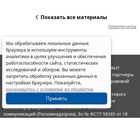
Показать все материалы
Перепечатка
Мы обрабатываем локальные данные
браузера и используем инструменты
аналитики в целях улучшения и обеспечения
работоспособности сайта, статистических
© ООО "НПП "ГАРАНТ-СЕРВИС", 2026. Система ГАРАНТ
исследований и обзоров. Вы можете
выпускается с 1990 года. Компания "Гарант" и ее партнеры
запретить обработку указанных данных в
являются участниками Российской ассоциации правовой
настройках браузера. Пожалуйста,
информации ГАРАНТ.
ознакомьтесь с условиями их обработки
.
Портал ГАРАНТ.РУ зарегистрирован в качестве сетевого
Принять
издания Федеральной службой по надзору в сфере
связи,информационных технологий и массовых
коммуникаций (Роскомнадзором), Эл № ФС77-58365 от 18
июня 2014 года.
16+