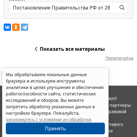
Показать все материалы
Перепечатка
Мы обрабатываем локальные данные
браузера и используем инструменты
аналитики в целях улучшения и обеспечения
работоспособности сайта, статистических
© ООО "НПП "ГАРАНТ-СЕРВИС", 2026. Система ГАРАНТ
исследований и обзоров. Вы можете
выпускается с 1990 года. Компания "Гарант" и ее партнеры
запретить обработку указанных данных в
являются участниками Российской ассоциации правовой
настройках браузера. Пожалуйста,
информации ГАРАНТ.
ознакомьтесь с условиями их обработки
.
Портал ГАРАНТ.РУ зарегистрирован в качестве сетевого
Принять
издания Федеральной службой по надзору в сфере