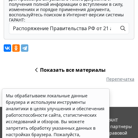
получения полной информации о вступлении в силу,
изменениях и порядке применения документа,
воспользуйтесь поиском в Интернет-версии системы
ГАРАНТ:
Показать все материалы
Перепечатка
Мы обрабатываем локальные данные
браузера и используем инструменты
аналитики в целях улучшения и обеспечения
работоспособности сайта, статистических
© ООО "НПП "ГАРАНТ-СЕРВИС", 2026. Система ГАРАНТ
исследований и обзоров. Вы можете
выпускается с 1990 года. Компания "Гарант" и ее партнеры
запретить обработку указанных данных в
являются участниками Российской ассоциации правовой
настройках браузера. Пожалуйста,