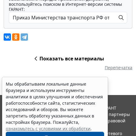
воспользуйтесь поиском в Интернет-версии системы
ГАРАНТ:
Показать все материалы
Перепечатка
Мы обрабатываем локальные данные
браузера и используем инструменты
аналитики в целях улучшения и обеспечения
работоспособности сайта, статистических
© ООО "НПП "ГАРАНТ-СЕРВИС", 2026. Система ГАРАНТ
исследований и обзоров. Вы можете
выпускается с 1990 года. Компания "Гарант" и ее партнеры
запретить обработку указанных данных в
являются участниками Российской ассоциации правовой
настройках браузера. Пожалуйста,
информации ГАРАНТ.
ознакомьтесь с условиями их обработки
.
Портал ГАРАНТ.РУ зарегистрирован в качестве сетевого