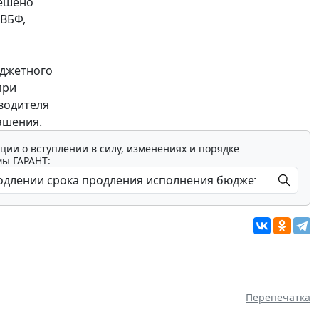
решено
ГВБФ,
юджетного
при
водителя
ашения.
ции о вступлении в силу, изменениях и порядке
мы ГАРАНТ:
Перепечатка