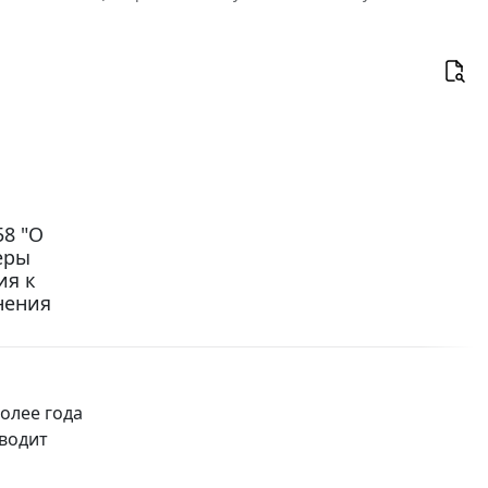
58 "О
еры
ия к
нения
олее года
вводит