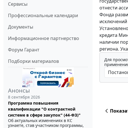
государстве
Сервисы
отнести асс
Фонда разви
Профессиональные календари
исключений 
Документы
Установлено
кредита Мин
Информационное партнерство
наличии пор
региона. Ук
Форум Гарант
Для просмо
Подборки материалов
применения
Анонсы
8 сентября 2026
Программа повышения
квалификации "О контрактной
Показа
системе в сфере закупок" (44-ФЗ)"
Об актуальных изменениях в КС
узнаете, став участником программы,