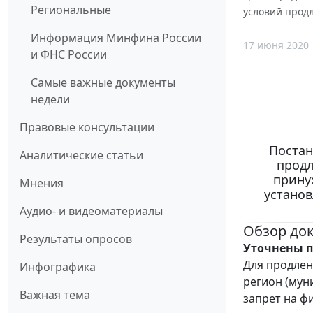
Региональные
условий прод
Информация Минфина России
17 июня 2020
и ФНС России
Самые важные документы
недели
Правовые консультации
Постан
Аналитические статьи
продл
прину
Мнения
установ
Аудио- и видеоматериалы
Обзор до
Результаты опросов
Уточнены 
Для продлен
Инфографика
регион (мун
Важная тема
запрет на ф