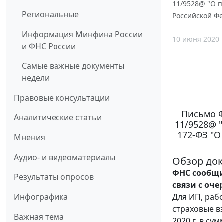
11/9528@ "О п
Региональные
Российской Ф
Информация Минфина России
10 июня 2020
и ФНС России
Самые важные документы
недели
Правовые консультации
Письмо Ф
Аналитические статьи
11/9528@ 
172-ФЗ "О
Мнения
Аудио- и видеоматериалы
Обзор до
ФНС сообщи
Результаты опросов
связи с оч
Для ИП, раб
Инфографика
страховые в
Важная тема
2020 г. в с