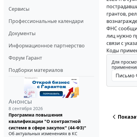
пострадавши
Сервисы
грантов, ре
вознагражде
Профессиональные календари
ФНС сообщил
Документы
лиц нужно п
связи с ука
Информационное партнерство
Коды примен
Форум Гарант
Для просмо
применения
Подборки материалов
Анонсы
8 сентября 2026
Программа повышения
Показа
квалификации "О контрактной
системе в сфере закупок" (44-ФЗ)"
Об актуальных изменениях в КС