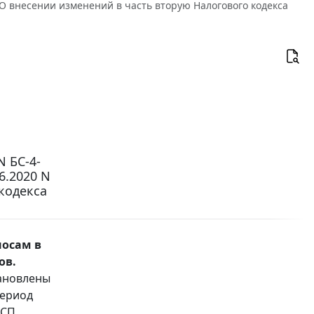
О внесении изменений в часть вторую Налогового кодекса
N БС-4-
6.2020 N
кодекса
носам в
ов.
тановлены
период
МСП