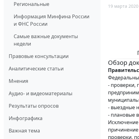
Региональные
19 марта 2020
Информация Минфина России
и ФНС России
Самые важные документы
недели
Правовые консультации
Обзор до
Аналитические статьи
Правительс
Федеральным
Мнения
- проверки,
предпринима
Аудио- и видеоматериалы
муниципальн
Результаты опросов
- выездные 
- плановые 
Инфографика
Исключение 
причинение 
Важная тема
проверки, п