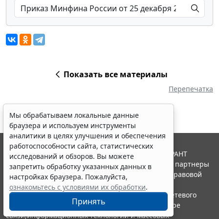
Показать все материалы
Перепечатка
Мы обрабатываем локальные данные
браузера и используем инструменты
аналитики в целях улучшения и обеспечения
работоспособности сайта, статистических
© ООО "НПП "ГАРАНТ-СЕРВИС", 2026. Система ГАРАНТ
исследований и обзоров. Вы можете
выпускается с 1990 года. Компания "Гарант" и ее партнеры
запретить обработку указанных данных в
являются участниками Российской ассоциации правовой
настройках браузера. Пожалуйста,
информации ГАРАНТ.
ознакомьтесь с условиями их обработки
.
Портал ГАРАНТ.РУ зарегистрирован в качестве сетевого
Принять
издания Федеральной службой по надзору в сфере
связи,информационных технологий и массовых