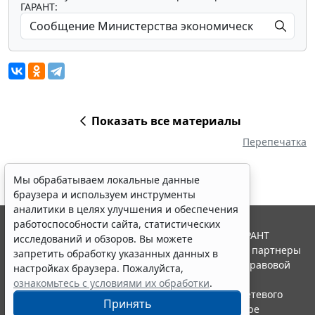
ГАРАНТ:
Показать все материалы
Перепечатка
Мы обрабатываем локальные данные
браузера и используем инструменты
аналитики в целях улучшения и обеспечения
работоспособности сайта, статистических
© ООО "НПП "ГАРАНТ-СЕРВИС", 2026. Система ГАРАНТ
исследований и обзоров. Вы можете
выпускается с 1990 года. Компания "Гарант" и ее партнеры
запретить обработку указанных данных в
являются участниками Российской ассоциации правовой
настройках браузера. Пожалуйста,
информации ГАРАНТ.
ознакомьтесь с условиями их обработки
.
Портал ГАРАНТ.РУ зарегистрирован в качестве сетевого
Принять
издания Федеральной службой по надзору в сфере