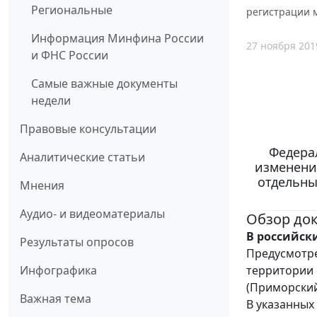
Региональные
регистрации 
Информация Минфина России
27 ноября 201
и ФНС России
Самые важные документы
недели
Правовые консультации
Федерал
Аналитические статьи
изменени
отдельны
Мнения
Аудио- и видеоматериалы
Обзор до
В российск
Результаты опросов
Предусмотр
территории 
Инфографика
(Приморский
Важная тема
В указанных