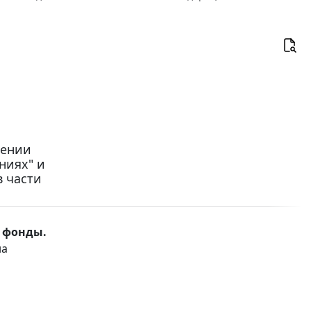
сении
ниях" и
 части
 фонды.
на