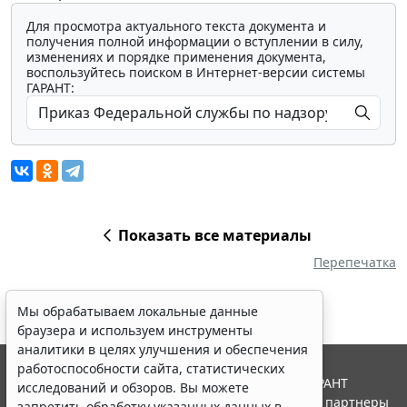
Для просмотра актуального текста документа и
получения полной информации о вступлении в силу,
изменениях и порядке применения документа,
воспользуйтесь поиском в Интернет-версии системы
ГАРАНТ:
Показать все материалы
Перепечатка
Мы обрабатываем локальные данные
браузера и используем инструменты
аналитики в целях улучшения и обеспечения
работоспособности сайта, статистических
© ООО "НПП "ГАРАНТ-СЕРВИС", 2026. Система ГАРАНТ
исследований и обзоров. Вы можете
выпускается с 1990 года. Компания "Гарант" и ее партнеры
запретить обработку указанных данных в