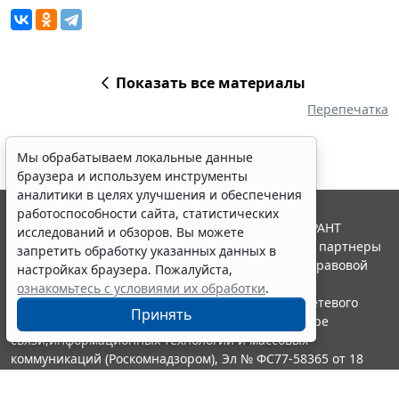
Показать все материалы
Перепечатка
Мы обрабатываем локальные данные
браузера и используем инструменты
аналитики в целях улучшения и обеспечения
работоспособности сайта, статистических
© ООО "НПП "ГАРАНТ-СЕРВИС", 2026. Система ГАРАНТ
исследований и обзоров. Вы можете
выпускается с 1990 года. Компания "Гарант" и ее партнеры
запретить обработку указанных данных в
являются участниками Российской ассоциации правовой
настройках браузера. Пожалуйста,
информации ГАРАНТ.
ознакомьтесь с условиями их обработки
.
Портал ГАРАНТ.РУ зарегистрирован в качестве сетевого
Принять
издания Федеральной службой по надзору в сфере
связи,информационных технологий и массовых
коммуникаций (Роскомнадзором), Эл № ФС77-58365 от 18
июня 2014 года.