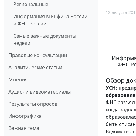
Региональные
12 августа 201
Информация Минфина России
и ФНС России
Самые важные документы
недели
Правовые консультации
Информац
"ФНС Р
Аналитические статьи
Обзор до
Мнения
УСН: предп
Аудио- и видеоматериалы
образовалас
ФНС разъясн
Результаты опросов
когда задолж
Инфографика
образовалась
быть списан
Важная тема
Ведомство н