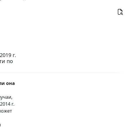
019 г.
ти по
ли она
лучаи,
2014 г.
 может
я