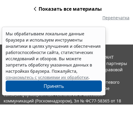
Показать все материалы
Перепечатка
Мы обрабатываем локальные данные
браузера и используем инструменты
аналитики в целях улучшения и обеспечения
работоспособности сайта, статистических
© ООО "НПП "ГАРАНТ-СЕРВИС", 2026. Система ГАРАНТ
исследований и обзоров. Вы можете
выпускается с 1990 года. Компания "Гарант" и ее партнеры
запретить обработку указанных данных в
являются участниками Российской ассоциации правовой
настройках браузера. Пожалуйста,
информации ГАРАНТ.
ознакомьтесь с условиями их обработки
.
Портал ГАРАНТ.РУ зарегистрирован в качестве сетевого
Принять
издания Федеральной службой по надзору в сфере
связи,информационных технологий и массовых
коммуникаций (Роскомнадзором), Эл № ФС77-58365 от 18
июня 2014 года.
16+
Контакты
8-800-200-88-88