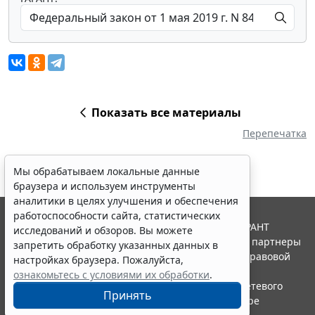
Показать все материалы
Перепечатка
Мы обрабатываем локальные данные
браузера и используем инструменты
аналитики в целях улучшения и обеспечения
работоспособности сайта, статистических
© ООО "НПП "ГАРАНТ-СЕРВИС", 2026. Система ГАРАНТ
исследований и обзоров. Вы можете
выпускается с 1990 года. Компания "Гарант" и ее партнеры
запретить обработку указанных данных в
являются участниками Российской ассоциации правовой
настройках браузера. Пожалуйста,
информации ГАРАНТ.
ознакомьтесь с условиями их обработки
.
Портал ГАРАНТ.РУ зарегистрирован в качестве сетевого
Принять
издания Федеральной службой по надзору в сфере