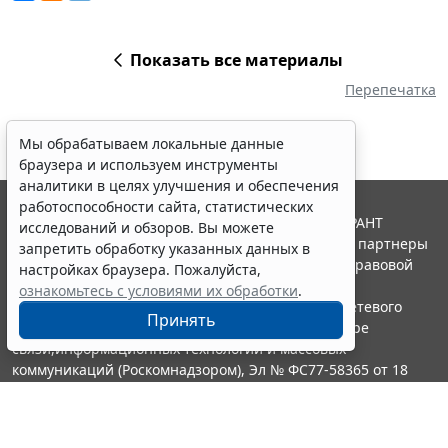
Показать все материалы
Перепечатка
Мы обрабатываем локальные данные
браузера и используем инструменты
аналитики в целях улучшения и обеспечения
работоспособности сайта, статистических
© ООО "НПП "ГАРАНТ-СЕРВИС", 2026. Система ГАРАНТ
исследований и обзоров. Вы можете
выпускается с 1990 года. Компания "Гарант" и ее партнеры
запретить обработку указанных данных в
являются участниками Российской ассоциации правовой
настройках браузера. Пожалуйста,
информации ГАРАНТ.
ознакомьтесь с условиями их обработки
.
Портал ГАРАНТ.РУ зарегистрирован в качестве сетевого
Принять
издания Федеральной службой по надзору в сфере
связи,информационных технологий и массовых
коммуникаций (Роскомнадзором), Эл № ФС77-58365 от 18
июня 2014 года.
16+