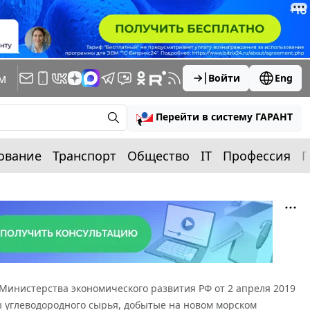
м
Войти
Eng
Перейти в систему ГАРАНТ
ование
Транспорт
Общество
IT
Профессия
П
инистерства экономического развития РФ от 2 апреля 2019
ы углеводородного сырья, добытые на новом морском