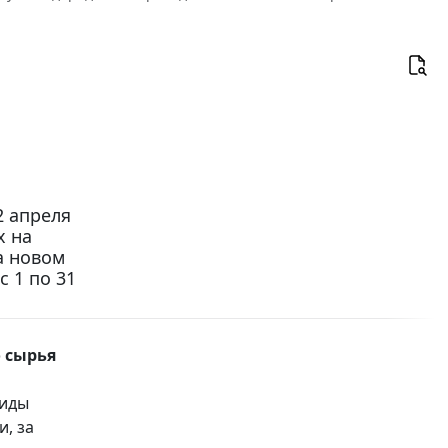
2 апреля
х на
а новом
 1 по 31
 сырья
виды
, за