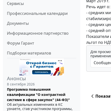
март 2019 г.
Сервисы
Речь идет о:
- средних м
Профессиональные календари
стабилизиро
Документы
- средних ц
- средней о
Информационное партнерство
Показатели 
льгот по НД
Форум Гарант
Для просмо
Подборки материалов
применения
Анонсы
8 сентября 2026
Программа повышения
квалификации "О контрактной
Показа
системе в сфере закупок" (44-ФЗ)"
Об актуальных изменениях в КС
узнаете, став участником программы,