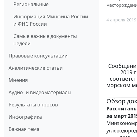
Региональные
месторождении
Информация Минфина России
4 апреля 2019
и ФНС России
Самые важные документы
недели
Правовые консультации
Сообщение
Аналитические статьи
2019 
соответс
Мнения
морском ме
Аудио- и видеоматериалы
Обзор до
Результаты опросов
Рассчитаны
за март 2019
Инфографика
Минэкономра
Важная тема
углеводород