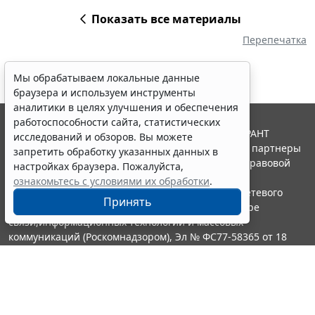
Показать все материалы
Перепечатка
Мы обрабатываем локальные данные
браузера и используем инструменты
аналитики в целях улучшения и обеспечения
работоспособности сайта, статистических
© ООО "НПП "ГАРАНТ-СЕРВИС", 2026. Система ГАРАНТ
исследований и обзоров. Вы можете
выпускается с 1990 года. Компания "Гарант" и ее партнеры
запретить обработку указанных данных в
являются участниками Российской ассоциации правовой
настройках браузера. Пожалуйста,
информации ГАРАНТ.
ознакомьтесь с условиями их обработки
.
Портал ГАРАНТ.РУ зарегистрирован в качестве сетевого
Принять
издания Федеральной службой по надзору в сфере
связи,информационных технологий и массовых
коммуникаций (Роскомнадзором), Эл № ФС77-58365 от 18
июня 2014 года.
16+
Контакты
8-800-200-88-88