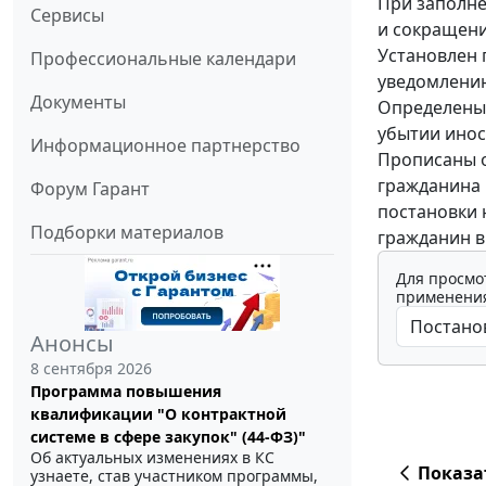
При заполне
Сервисы
и сокращени
Установлен 
Профессиональные календари
уведомлени
Документы
Определены
убытии инос
Информационное партнерство
Прописаны о
гражданина 
Форум Гарант
постановки 
Подборки материалов
гражданин в
Для просмо
применения
Анонсы
8 сентября 2026
Программа повышения
квалификации "О контрактной
системе в сфере закупок" (44-ФЗ)"
Об актуальных изменениях в КС
Показа
узнаете, став участником программы,