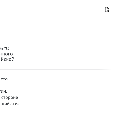
6 "О
нного
ийской
чета
тии.
 стороне
ящийся из