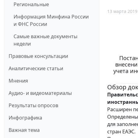
Региональные
13 марта 2019
Информация Минфина России
и ФНС России
Самые важные документы
недели
Правовые консультации
Постан
внесени
Аналитические статьи
учета ин
Мнения
Обзор до
Аудио- и видеоматериалы
Правительс
иностранны
Результаты опросов
Расширен пе
Определены
Инфографика
для заполне
Важная тема
стран ЕАЭС.